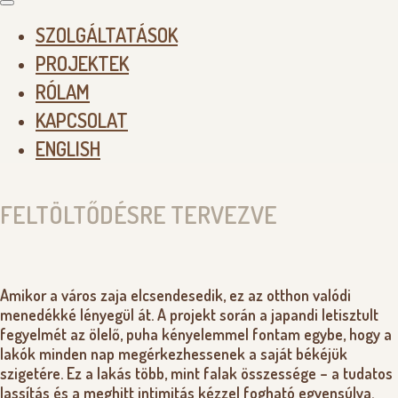
SZOLGÁLTATÁSOK
PROJEKTEK
RÓLAM
KAPCSOLAT
ENGLISH
FELTÖLTŐDÉSRE TERVEZVE
Amikor a város zaja elcsendesedik, ez az otthon valódi
menedékké lényegül át. A projekt során a japandi letisztult
fegyelmét az ölelő, puha kényelemmel fontam egybe, hogy a
lakók minden nap megérkezhessenek a saját békéjük
szigetére. Ez a lakás több, mint falak összessége – a tudatos
lassítás és a meghitt intimitás kézzel fogható egyensúlya.