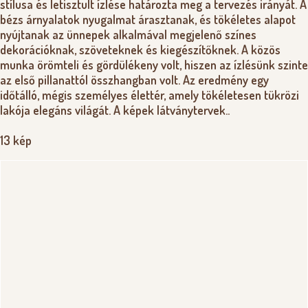
stílusa és letisztult ízlése határozta meg a tervezés irányát. A
bézs árnyalatok nyugalmat árasztanak, és tökéletes alapot
nyújtanak az ünnepek alkalmával megjelenő színes
dekorációknak, szöveteknek és kiegészítőknek. A közös
munka örömteli és gördülékeny volt, hiszen az ízlésünk szinte
az első pillanattól összhangban volt. Az eredmény egy
időtálló, mégis személyes élettér, amely tökéletesen tükrözi
lakója elegáns világát. A képek látványtervek..
13 kép